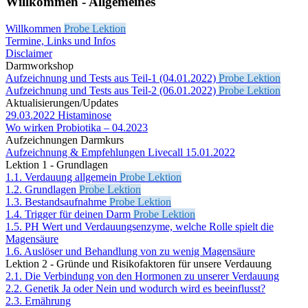
Willkommen - Allgemeines
Willkommen
Probe Lektion
Termine, Links und Infos
Disclaimer
Darmworkshop
Aufzeichnung und Tests aus Teil-1 (04.01.2022)
Probe Lektion
Aufzeichnung und Tests aus Teil-2 (06.01.2022)
Probe Lektion
Aktualisierungen/Updates
29.03.2022 Histaminose
Wo wirken Probiotika – 04.2023
Aufzeichnungen Darmkurs
Aufzeichnung & Empfehlungen Livecall 15.01.2022
Lektion 1 - Grundlagen
1.1. Verdauung allgemein
Probe Lektion
1.2. Grundlagen
Probe Lektion
1.3. Bestandsaufnahme
Probe Lektion
1.4. Trigger für deinen Darm
Probe Lektion
1.5. PH Wert und Verdauungsenzyme, welche Rolle spielt die
Magensäure
1.6. Auslöser und Behandlung von zu wenig Magensäure
Lektion 2 - Gründe und Risikofaktoren für unsere Verdauung
2.1. Die Verbindung von den Hormonen zu unserer Verdauung
2.2. Genetik Ja oder Nein und wodurch wird es beeinflusst?
2.3. Ernährung