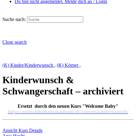
Du bist nicht angemeldet. Melde dich an / Login
Suche nach:
Close search
(K) Kinder/Kinderwunsch
,
(K) Körper
,
Kinderwunsch &
Schwangerschaft – archiviert
Ersetzt durch den neuen Kurs "Welcome Baby"
https://menschlichkeitsakademie.de/courses/kinderwunsch/
Ansicht Kurs Details
Anja Hecht