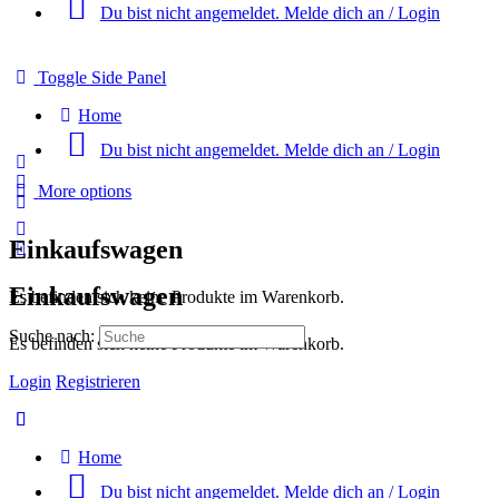
Du bist nicht angemeldet. Melde dich an / Login
Toggle Side Panel
Home
Du bist nicht angemeldet. Melde dich an / Login
More options
Einkaufswagen
Einkaufswagen
Es befinden sich keine Produkte im Warenkorb.
Suche nach:
Es befinden sich keine Produkte im Warenkorb.
Login
Registrieren
Home
Du bist nicht angemeldet. Melde dich an / Login