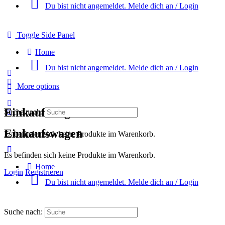
Du bist nicht angemeldet. Melde dich an / Login
Toggle Side Panel
Home
Du bist nicht angemeldet. Melde dich an / Login
More options
Einkaufswagen
Suche nach:
Einkaufswagen
Es befinden sich keine Produkte im Warenkorb.
Es befinden sich keine Produkte im Warenkorb.
Home
Login
Registrieren
Du bist nicht angemeldet. Melde dich an / Login
Suche nach: