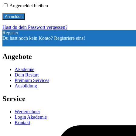
Angemeldet bleiben
Hast du dein Passwort vergessen?
Register
Du hast noch kein Konto? Registriere eins!
Ein Konto registrieren
Angebote
Akademie
Dein Restart
Premium Services
Ausbildung
Service
Werterechner
Login Akademie
Kontakt