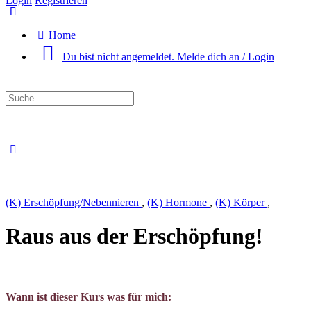
Login
Registrieren
Home
Du bist nicht angemeldet. Melde dich an / Login
Suche
nach:
Close
search
(K) Erschöpfung/Nebennieren
,
(K) Hormone
,
(K) Körper
,
Raus aus der Erschöpfung!
Wann ist dieser Kurs was für mich: