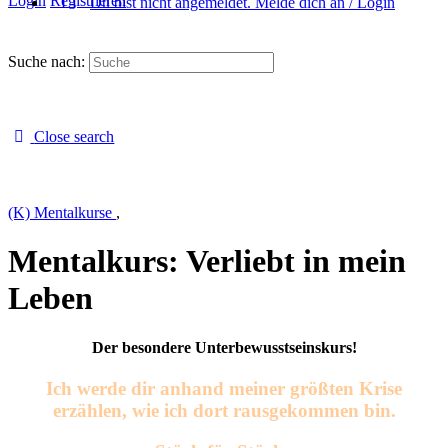
Login
Registrieren
Du bist nicht angemeldet. Melde dich an / Login
Suche nach:
Close search
(K) Mentalkurse
,
Mentalkurs: Verliebt in mein
Leben
Der besondere Unterbewusstseinskurs!
Ich werde dir anhand meiner größten Krise
erzählen, wie ich dort rausgekommen bin.