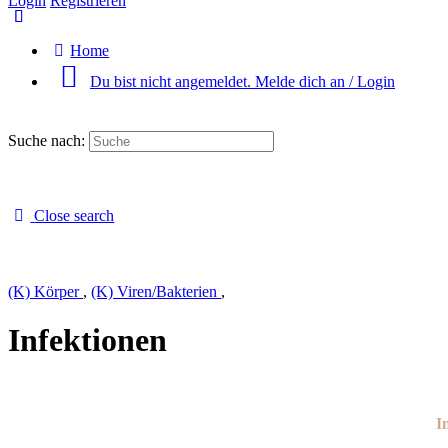
Login
Registrieren
Home
Du bist nicht angemeldet. Melde dich an / Login
Suche nach:
Close search
(K) Körper
,
(K) Viren/Bakterien
,
Infektionen
I