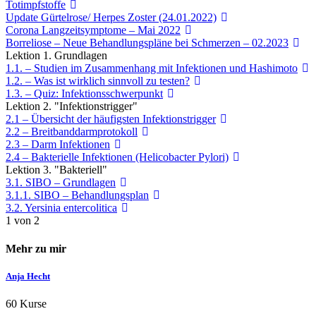
Totimpfstoffe
Update Gürtelrose/ Herpes Zoster (24.01.2022)
Corona Langzeitsymptome – Mai 2022
Borreliose – Neue Behandlungspläne bei Schmerzen – 02.2023
Lektion 1. Grundlagen
1.1. – Studien im Zusammenhang mit Infektionen und Hashimoto
1.2. – Was ist wirklich sinnvoll zu testen?
1.3. – Quiz: Infektionsschwerpunkt
Lektion 2. "Infektionstrigger"
2.1 – Übersicht der häufigsten Infektionstrigger
2.2 – Breitbanddarmprotokoll
2.3 – Darm Infektionen
2.4 – Bakterielle Infektionen (Helicobacter Pylori)
Lektion 3. "Bakteriell"
3.1. SIBO – Grundlagen
3.1.1. SIBO – Behandlungsplan
3.2. Yersinia entercolitica
1 von 2
Mehr zu mir
Anja Hecht
60 Kurse