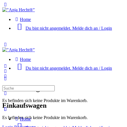
Toggle
Side
Panel
Home
Du bist nicht angemeldet. Melde dich an / Login
Toggle
Side
Panel
Home
Du bist nicht angemeldet. Melde dich an / Login
More
options
Einkaufswagen
Suche
nach:
Es befinden sich keine Produkte im Warenkorb.
Einkaufswagen
Es befinden sich keine Produkte im Warenkorb.
Home