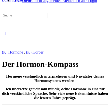
Login
Registrieren
Du bist nicht angemeldet. Melde dich an / Login
Suche
nach:
Close
search
(K) Hormone
,
(K) Körper
,
Der Hormon-Kompass
Hormone verständlich interpretieren und Navigator deines
Hormonsystems werden!
Ich übersetze gemeinsam mit dir, deine Hormone in eine für
dich verständliche Sprache.
Sehr viele neue Erkenntnisse haben
die letzten Jahre geprägt.